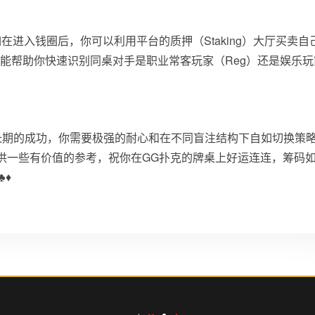
在进入钱圈后，你可以利用平台的质押（Staking）大厅买卖
记录也能帮助你快速识别同桌对手是职业常客玩家（Reg）还是娱乐玩
得长期的成功，你需要极强的耐心和在不同盲注结构下自如切换策
供一些有价值的参考，祝你在GG扑克的牌桌上好运连连，筹码
♣♦