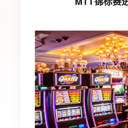
MTT锦标赛