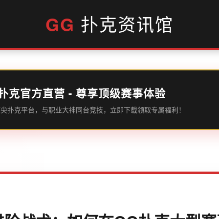
GG
扑克资讯馆
扑克官方直营 - 尊享顶级赛事体验
顶尖扑克平台，与职业大神同台竞技，立即下载领取专属福利！