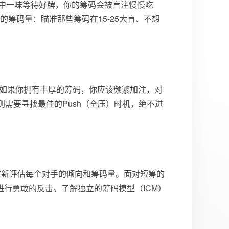
扑克中一味等待好牌，你的筹码会被盲注慢慢吃
的筹码量：瞄准那些筹码在15-25大盲、不想
力。如果你拥有丰厚的筹码，你应该频繁加注，对
需要寻找最佳的Push（全压）时机，绝不进
重新评估每个对手的倾向和筹码量。面对短筹的
进行勇敢的反击。了解独立的筹码模型（ICM）