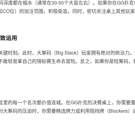
筹码深度都在缩水（通常在30-50个大盲左右）。如果你在GG
n和CO位）的加注范围，积极偷盲。同时，密切关注桌上其他玩家
极致运用
键时刻。此时，大筹码（Big Stack）玩家拥有绝对的统治
不敢轻易拿自己的锦标赛生命去冒险。反之，如果你是短筹码，则
这里的每一个名次都价值连城。在GG扑克的决赛桌上，你需要
大筹码的压迫时，你需要精选牌力或利用阻挡牌（Blockers）