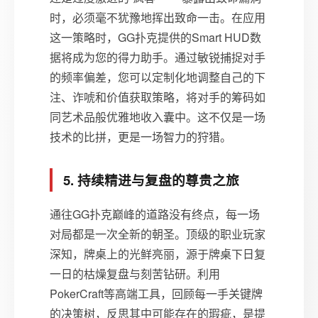
时，必须毫不犹豫地挥出致命一击。在应用
这一策略时，GG扑克提供的Smart HUD数
据将成为您的得力助手。通过敏锐捕捉对手
的频率偏差，您可以定制化地调整自己的下
注、诈唬和价值获取策略，将对手的筹码如
同艺术品般优雅地收入囊中。这不仅是一场
技术的比拼，更是一场智力的狩猎。
5. 持续精进与复盘的尊贵之旅
通往GG扑克巅峰的道路没有终点，每一场
对局都是一次全新的朝圣。顶级的职业玩家
深知，牌桌上的光鲜亮丽，源于牌桌下日复
一日的枯燥复盘与刻苦钻研。利用
PokerCraft等高端工具，回顾每一手关键牌
的决策树，反思其中可能存在的瑕疵，是提