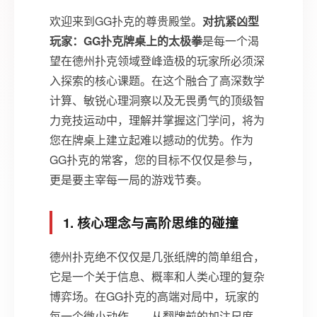
欢迎来到GG扑克的尊贵殿堂。
对抗紧凶型
玩家：GG扑克牌桌上的太极拳
是每一个渴
望在德州扑克领域登峰造极的玩家所必须深
入探索的核心课题。在这个融合了高深数学
计算、敏锐心理洞察以及无畏勇气的顶级智
力竞技运动中，理解并掌握这门学问，将为
您在牌桌上建立起难以撼动的优势。作为
GG扑克的常客，您的目标不仅仅是参与，
更是要主宰每一局的游戏节奏。
1. 核心理念与高阶思维的碰撞
德州扑克绝不仅仅是几张纸牌的简单组合，
它是一个关于信息、概率和人类心理的复杂
博弈场。在GG扑克的高端对局中，玩家的
每一个微小动作——从翻牌前的加注尺度，