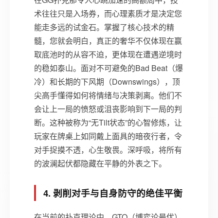
术往往只是入场券，而心理素质才是决定您
能走多远的试金石。掌握了核心技术的精
髓，您就会明白，真正的奢华不仅体现在赢
取底池时的从容不迫，更体现在遭遇逆境时
的稳如泰山。面对不可避免的Bad Beat（爆
冷）和长期的下风期（Downswings），顶
尖高手懂得如何将情绪与决策剥离。他们不
会让上一局的愤怒或沮丧影响到下一局的判
断。这种被称为“无Tilt状态”的心智修炼，让
玩家在牌桌上如同戴上面具的暗夜行者，令
对手捉摸不透，心生敬畏。深呼吸，将所有
的波澜起伏都隐藏在平静的外表之下。
4. 剥削对手与自身防守的绝佳平衡
在当前的扑克理论中，GTO（博弈论最优）