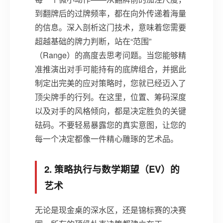
到翻牌后的过牌频率，都在向外传递着海量
的信息。深入剖析这门技术，意味着您需要
超越基础的牌力判断，站在“范围”
（Range）的高度去思考问题。当您能够精
准推演出对手可能持有的底牌组合，并据此
制定出完美的应对策略时，您就已经迈入了
顶尖牌手的行列。在这里，位置、筹码深度
以及对手的风格倾向，都是决定胜负的关键
砝码。不要轻易暴露您的真实意图，让您的
每一个决定都像一件精心雕琢的艺术品。
2. 策略执行与数学期望（EV）的
艺术
无论是现金桌的深水区，还是锦标赛的决赛