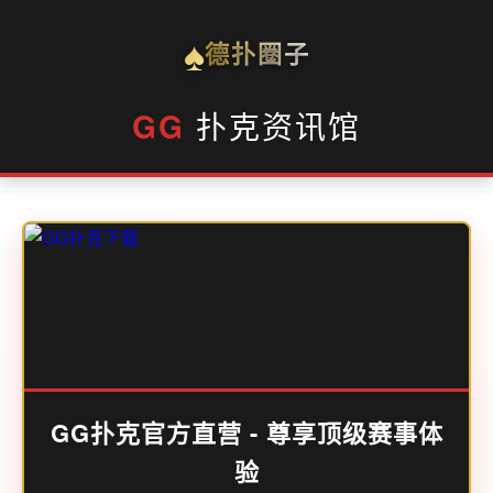
♠
德扑圈子
GG
扑克资讯馆
GG扑克官方直营 - 尊享顶级赛事体
验